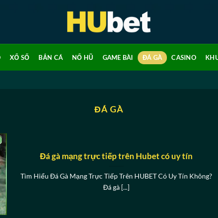
O
XỔ SỐ
BẮN CÁ
NỔ HŨ
GAME BÀI
ĐÁ GÀ
CASINO
KH
ĐÁ GÀ
Đá gà mạng trực tiếp trên Hubet có uy tín
Tìm Hiểu Đá Gà Mạng Trực Tiếp Trên HUBET Có Uy Tín Không?
Đá gà [...]