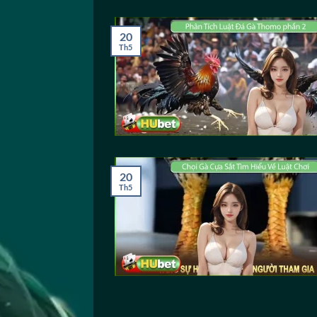
20
Th5
20
Th5