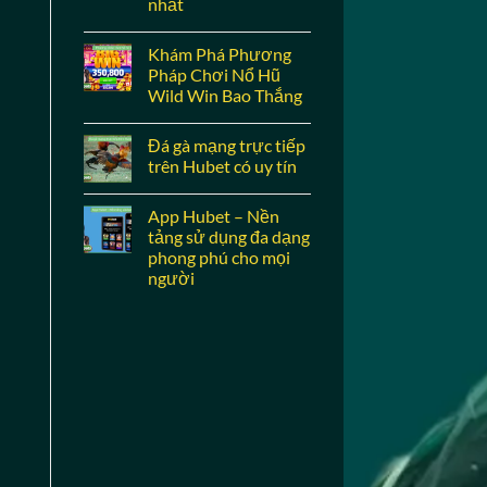
nhất
Khám Phá Phương
Pháp Chơi Nổ Hũ
Wild Win Bao Thắng
Đá gà mạng trực tiếp
trên Hubet có uy tín
App Hubet – Nền
tảng sử dụng đa dạng
phong phú cho mọi
người