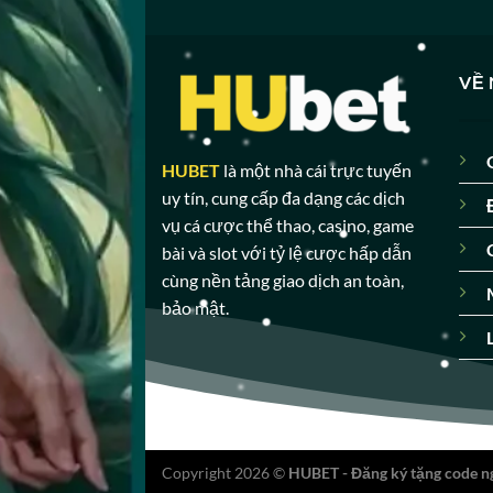
VỀ 
HUBET
là một nhà cái trực tuyến
uy tín, cung cấp đa dạng các dịch
vụ cá cược thể thao, casino, game
bài và slot với tỷ lệ cược hấp dẫn
cùng nền tảng giao dịch an toàn,
bảo mật.
Copyright 2026 ©
HUBET - Đăng ký tặng code n