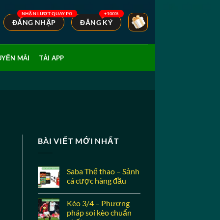
ĐĂNG NHẬP
ĐĂNG KÝ
UYẾN MÃI
TẢI APP
BÀI VIẾT MỚI NHẤT
Saba Thể thao – Sảnh
cá cược hàng đầu
Kèo 3/4 – Phương
pháp soi kèo chuẩn