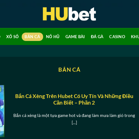
O
XỔ SỐ
BẮN CÁ
NỔ HŨ
GAME BÀI
ĐÁ GÀ
CASINO
KH
BẮN CÁ
Bắn Cá Xèng Trên Hubet Có Uy Tín Và Những Điều
Cần Biết – Phần 2
Bắn cá xèng là một tựa game hot và đang làm mưa làm gió trong
[...]