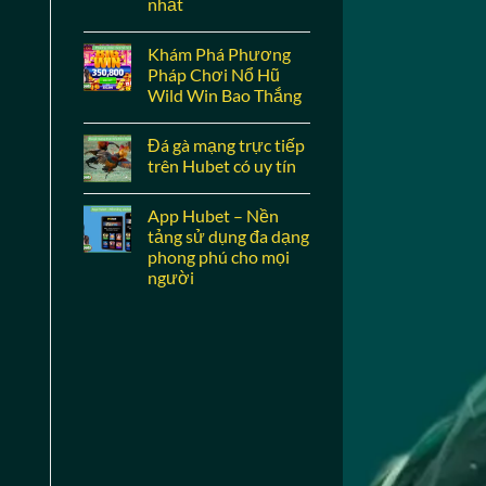
nhất
Khám Phá Phương
Pháp Chơi Nổ Hũ
Wild Win Bao Thắng
Đá gà mạng trực tiếp
trên Hubet có uy tín
App Hubet – Nền
tảng sử dụng đa dạng
phong phú cho mọi
người