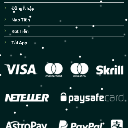
Đăng Nhập
Nạp Tiền
Rút Tiển
Tải App