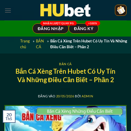
Bỏ
qua
nội
dung
ĐĂNG NHẬP
ĐĂNG KÝ
Trang
»
BẮN
»
Bắn Cá Xèng Trên Hubet Có Uy Tín Và Những
chủ
CÁ
Điều Cần Biết – Phần 2
BẮN CÁ
Bắn Cá Xèng Trên Hubet Có Uy Tín
Và Những Điều Cần Biết – Phần 2
ĐĂNG VÀO
20/05/2026
BỞI
ADMIN
20
Th5