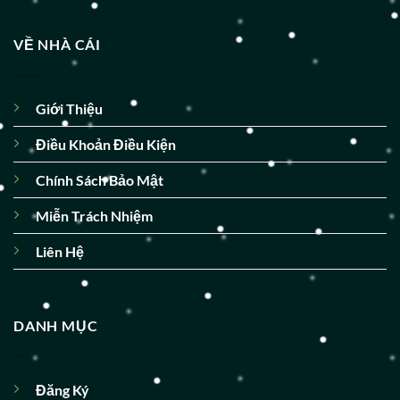
VỀ NHÀ CÁI
Giới Thiệu
Điều Khoản Điều Kiện
Chính Sách Bảo Mật
Miễn Trách Nhiệm
Liên Hệ
DANH MỤC
Đăng Ký