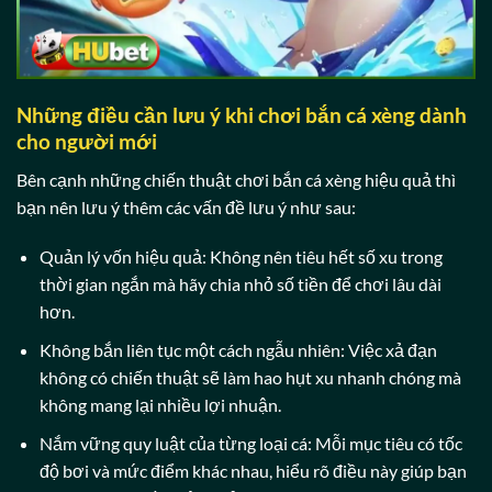
Những điều cần lưu ý khi chơi bắn cá xèng dành
cho người mới
Bên cạnh những chiến thuật chơi bắn cá xèng hiệu quả thì
bạn nên lưu ý thêm các vấn đề lưu ý như sau:
Quản lý vốn hiệu quả: Không nên tiêu hết số xu trong
thời gian ngắn mà hãy chia nhỏ số tiền để chơi lâu dài
hơn.
Không bắn liên tục một cách ngẫu nhiên: Việc xả đạn
không có chiến thuật sẽ làm hao hụt xu nhanh chóng mà
không mang lại nhiều lợi nhuận.
Nắm vững quy luật của từng loại cá: Mỗi mục tiêu có tốc
độ bơi và mức điểm khác nhau, hiểu rõ điều này giúp bạn