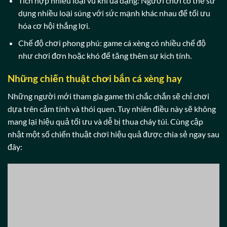
Tích hợp nhiều loại vũ khí đa dạng: Người chơi có thể sử
dụng nhiều loại súng với sức mạnh khác nhau để tối ưu
hóa cơ hội thắng lợi.
Chế độ chơi phong phú: game cá xèng có nhiều chế độ
như chơi đơn hoặc khó để tăng thêm sự kịch tính.
Những chiến thuật chơi bắn cá xèng hay
Những người mới tham gia game thì chắc chắn sẽ chỉ chơi
dựa trên cảm tính và thói quen. Tuy nhiên điều này sẽ không
mang lại hiệu quả tối ưu và dễ bị thua cháy túi. Cùng cập
nhật một số chiến thuật chơi hiệu quả được chia sẻ ngay sau
đây: