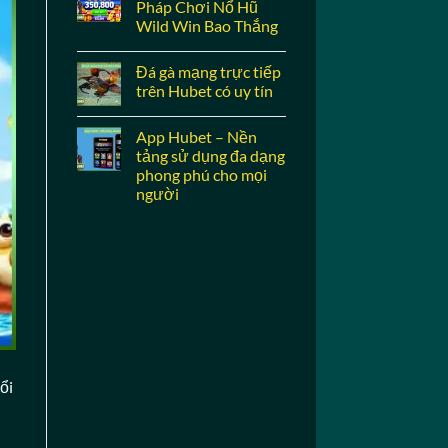
Pháp Chơi Nổ Hũ
Wild Win Bao Thắng
Đá gà mạng trực tiếp
trên Hubet có uy tín
App Hubet – Nền
tảng sử dụng đa dạng
phong phú cho mọi
người
ổi