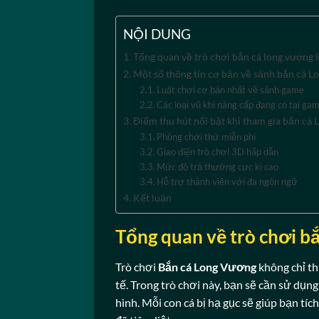
NỘI DUNG
Tổng quan về trò chơi bắn cá long vương
Một số thông tin cơ bản về sảnh bắn cá 
Luật chơi cơ bản nhất về sảnh game
Các loại vũ khi nâng cấp đang có tại ga
Điểm thu hút nổi bật khi tham gia bắn cá
Phòng chơi thử miễn phí
Giao diện trò chơi 3D hấp dẫn
Mức độ trả thưởng cực kì cao
Hỗ trợ thành viên với đa ngôn ngữ
Kết luận
Tổng quan về trò chơi b
Trò chơi
Bắn cá Long Vương
không chỉ th
tế. Trong trò chơi này, bạn sẽ cần sử dụn
hình. Mỗi con cá bị hạ gục sẽ giúp bạn tíc