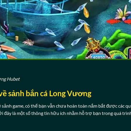
ơng Hubet
 về sảnh bắn cá Long Vương
ề sảnh game, có thể bạn vẫn chưa hoàn toàn nắm bắt được các qu
i đây là một số thông tin hữu ích nhằm hỗ trợ bạn trong quá trìn