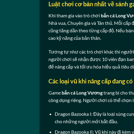
Luật chơi cơ bản nhất về sảnh 
Khi tham gia vào trò chơi
bắn cá Long V
Nhà vua, Chuyên gia và Tân thủ. Mỗi cấp 
cũng tăng dần theo từng cấp độ. Nếu bạn 
cao kỹ năng của bản thân.
Tương tự như các trò chơi khác thì người
người chơi sẽ nhận được 10 viên đạn ban 
để nâng cấp và tối ưu hóa hiệu quả tiêu di
Các loại vũ khi nâng cấp đang có
Game
bắn cá Long Vương
trang bị cho th
công dụng riêng. Người chơi có thể chọn l
Dragon Bazooka I: Đây là loại súng cun
cho những người mới bắt đầu.
Dragon Bazooka II: Vũ khí này đi kèm vớ