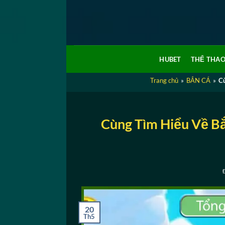
Bỏ
qua
nội
dung
HUBET
THỂ THA
Trang chủ
»
BẮN CÁ
»
C
Cùng Tìm Hiểu Về B
20
Th5