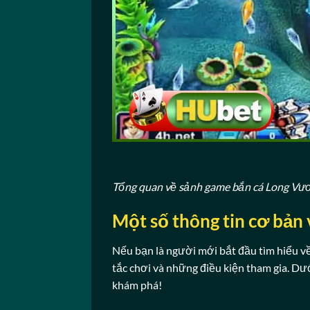
Tổng quan về sảnh game bắn cá Long Vư
Một số thông tin cơ bản
Nếu bạn là người mới bắt đầu tìm hiểu v
tắc chơi và những điều kiện tham gia. Dướ
khám phá!