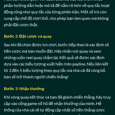
phần hướng dẫn hoặc mô tả để nắm rõ hơn về quy tắc hoạt
động cũng như quy tắc của từng phiên bản. Một số trò còn
cung cấp chế độ chơi thử, cho phép bạn làm quen mà không
phải đặt cược thật.
Bước 2: Đặt cược và quay
Sau khi đã chọn được trò chơi, bước tiếp theo là xác định số
tiền cược mà bạn muốn đặt. Hãy nhấn nút quay và xem
những cuộn reel quay chậm lại. Kết quả sẽ được xác định
dựa vào các biểu tượng xuất hiện trên payline. Nếu liên kết
từ 3 đến 5 biểu tượng theo quy tắc mà nhà cái đã công bố,
bạn sẽ trở thành người chiến thắng!
Bước 3: Nhận thưởng
Khi vòng quay kết thúc và bạn đã giành chiến thắng, hãy truy
cập vào cổng game nổ hũ để nhận thưởng của mình. Hệ
thống của nhà cái sẽ tự động cập nhật số tiền thắng cược