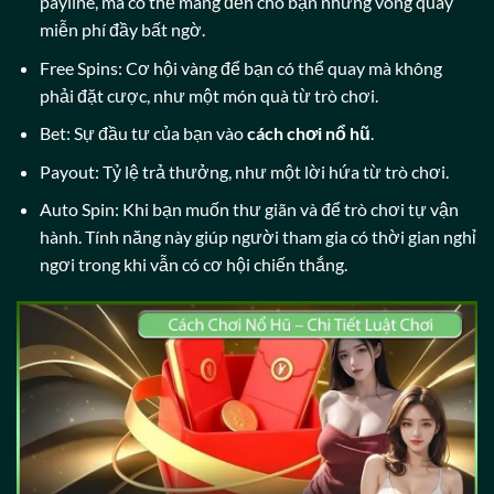
payline, mà có thể mang đến cho bạn những vòng quay
miễn phí đầy bất ngờ.
Free Spins: Cơ hội vàng để bạn có thể quay mà không
phải đặt cược, như một món quà từ trò chơi.
Bet: Sự đầu tư của bạn vào
cách chơi nổ hũ
.
Payout: Tỷ lệ trả thưởng, như một lời hứa từ trò chơi.
Auto Spin: Khi bạn muốn thư giãn và để trò chơi tự vận
hành. Tính năng này giúp người tham gia có thời gian nghỉ
ngơi trong khi vẫn có cơ hội chiến thắng.