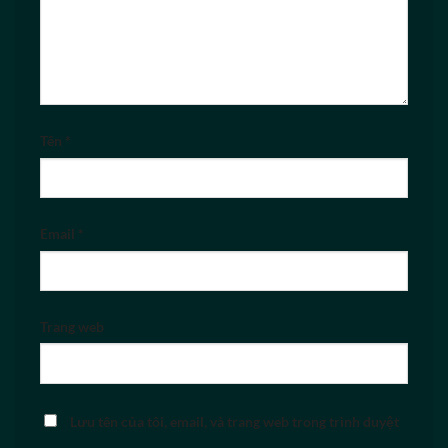
Tên
*
Email
*
Trang web
Lưu tên của tôi, email, và trang web trong trình duyệt