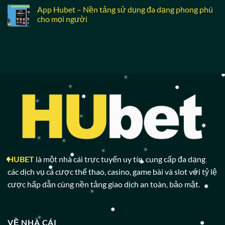
App Hubet – Nền tảng sử dụng đa dạng phong phú
cho mọi người
HUBET
là một nhà cái trực tuyến uy tín, cung cấp đa dạng
các dịch vụ cá cược thể thao, casino, game bài và slot với tỷ lệ
cược hấp dẫn cùng nền tảng giao dịch an toàn, bảo mật.
VỀ NHÀ CÁI