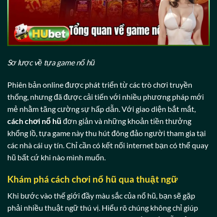
Sơ lược về tựa game nổ hũ
Phiên bản online được phát triển từ các trò chơi truyền
thống, nhưng đã được cải tiến với nhiều phương pháp mới
mẻ nhằm tăng cường sự hấp dẫn. Với giao diện bắt mắt,
cách chơi nổ hũ
đơn giản và những khoản tiền thưởng
khổng lồ, tựa game này thu hút đông đảo người tham gia tại
các nhà cái uy tín. Chỉ cần có kết nối internet bạn có thể quay
hũ bất cứ khi nào mình muốn.
Khám phá cách chơi nổ hũ qua thuật ngữ
Khi bước vào thế giới đầy màu sắc của nổ hũ, bạn sẽ gặp
phải nhiều thuật ngữ thú vị. Hiểu rõ chúng không chỉ giúp