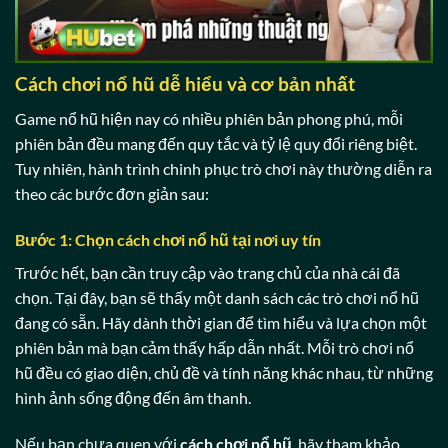
Cách chơi nổ hũ dễ hiểu và cơ bản nhất
Game nổ hũ hiện nay có nhiều phiên bản phong phú, mỗi
phiên bản đều mang đến quy tắc và tỷ lệ quy đổi riêng biệt.
Tuy nhiên, hành trình chinh phục trò chơi này thường diễn ra
theo các bước đơn giản sau:
Bước 1: Chọn cách chơi nổ hũ tại nơi uy tín
Trước hết, bạn cần truy cập vào trang chủ của nhà cái đã
chọn. Tại đây, bạn sẽ thấy một danh sách các trò chơi nổ hũ
đang có sẵn. Hãy dành thời gian để tìm hiểu và lựa chọn một
phiên bản mà bạn cảm thấy hấp dẫn nhất. Mỗi trò chơi nổ
hũ đều có giao diện, chủ đề và tính năng khác nhau, từ những
hình ảnh sống động đến âm thanh.
Nếu bạn chưa quen với
cách chơi nổ hũ
, hãy tham khảo