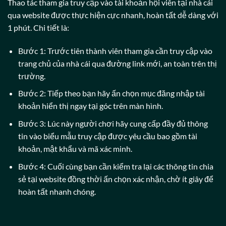
Thao tác tham gia truy cập vào tài khoản hội viên tại nhà cái
qua website được thực hiện cực nhanh, hoàn tất dễ dàng với
1 phút. Chi tiết là:
Bước 1: Trước tiên thành viên tham gia cần truy cập vào
trang chủ của nhà cái qua đường link mới, an toàn trên thị
trường.
Bước 2: Tiếp theo bạn hãy ấn chọn mục đăng nhập tài
khoản hiển thị ngay tại góc trên màn hình.
Bước 3: Lúc này người chơi hãy cung cấp đầy đủ thông
tin vào biểu mẫu truy cập được yêu cầu bao gồm tài
khoản, mật khẩu và mã xác minh.
Bước 4: Cuối cùng bạn cần kiểm tra lại các thông tin chia
sẻ tại website đồng thời ấn chọn xác nhận, chờ ít giây để
hoàn tất nhanh chóng.