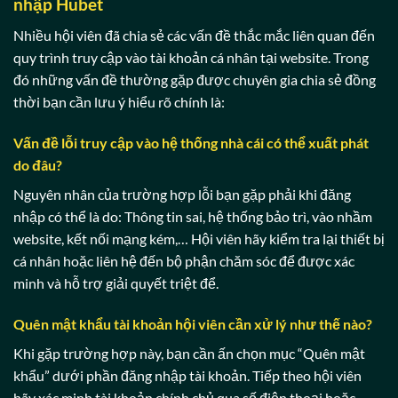
nhập Hubet
Nhiều hội viên đã chia sẻ các vấn đề thắc mắc liên quan đến
quy trình truy cập vào tài khoản cá nhân tại website. Trong
đó những vấn đề thường gặp được chuyên gia chia sẻ đồng
thời bạn cần lưu ý hiểu rõ chính là:
Vấn đề lỗi truy cập vào hệ thống nhà cái có thể xuất phát
do đâu?
Nguyên nhân của trường hợp lỗi bạn gặp phải khi đăng
nhập có thể là do: Thông tin sai, hệ thống bảo trì, vào nhầm
website, kết nối mạng kém,… Hội viên hãy kiểm tra lại thiết bị
cá nhân hoặc liên hệ đến bộ phận chăm sóc để được xác
minh và hỗ trợ giải quyết triệt để.
Quên mật khẩu tài khoản hội viên cần xử lý như thế nào?
Khi gặp trường hợp này, bạn cần ấn chọn mục “Quên mật
khẩu” dưới phần đăng nhập tài khoản. Tiếp theo hội viên
hãy xác minh tài khoản chính chủ qua số điện thoại hoặc