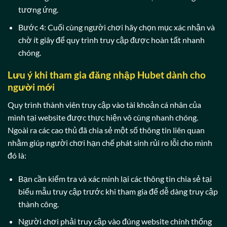
tương ứng.
Bước 4: Cuối cùng người chơi hãy chọn mục xác nhận và
chờ ít giây để quy trình truy cập được hoàn tất nhanh
chóng.
Lưu ý khi tham gia đăng nhập Hubet dành cho
người mới
Quy trình thành viên truy cập vào tài khoản cá nhân của
mình tại website được thực hiện vô cùng nhanh chóng.
Ngoài ra các cao thủ đã chia sẻ một số thông tin liên quan
nhằm giúp người chơi hạn chế phát sinh rủi ro lỗi cho mình
đó là:
Bạn cần kiểm tra và xác minh lại các thông tin chia sẻ tại
biểu mẫu truy cập trước khi tham gia để dễ dàng truy cập
thành công.
Người chơi phải truy cập vào đúng website chính thống