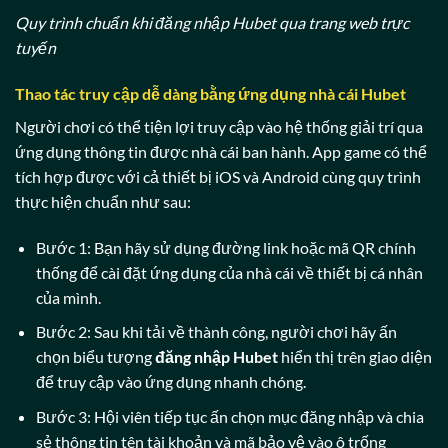
Quy trình chuẩn khi đăng nhập Hubet qua trang web trực
tuyến
Thao tác truy cập dễ dàng bằng ứng dụng nhà cái Hubet
Người chơi có thể tiện lợi truy cập vào hệ thống giải trí qua
ứng dụng thông tin được nhà cái ban hành. App game có thể
tích hợp được với cả thiết bị iOS và Android cùng quy trình
thực hiện chuẩn như sau:
Bước 1: Bạn hãy sử dụng đường link hoặc mã QR chính
thống để cài đặt ứng dụng của nhà cái về thiết bị cá nhân
của mình.
Bước 2: Sau khi tải về thành công, người chơi hãy ấn
chọn biểu tượng
đăng nhập Hubet
hiển thị trên giao diện
để truy cập vào ứng dụng nhanh chóng.
Bước 3: Hội viên tiếp tục ấn chọn mục đăng nhập và chia
sẻ thông tin tên tài khoản và mã bảo vệ vào ô trống